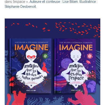
dans l’espace ».
Auteure et conteuse : Lise Bilien
.
Illustratrice :
Stéphanie Desbenoit
.