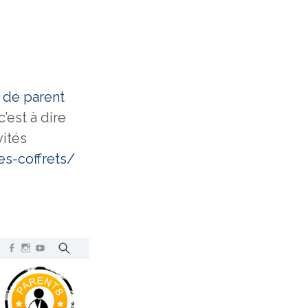
e de parent
c’est à dire
vités
es-coffrets/