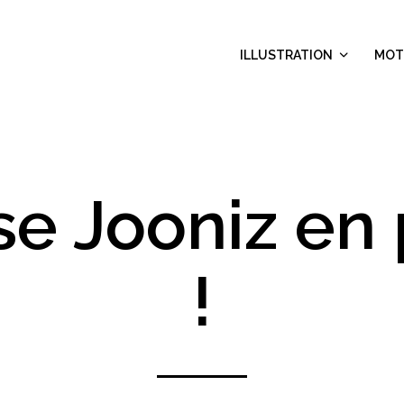
ILLUSTRATION
MOT
se Jooniz en 
!