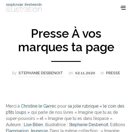
Presse À vos
marques ta page
by
STEPHANIE DESBENOIT
on
02.11.2020
in
PRESSE
Merci à
Christine le Garrec
pour
sa jolie rubrique « le coin des
p’tits loups »
qui parle de nos livres « Imagine que tu as de
super-pouvoirs » et « Imagine que tu es dans l’espace ».
Auteure :
Lise Bilien
. Illustratrice :
Stephanie Desbenoit
. Editions
Flammarion Jeunesse
. Dans la même collection : « Imagine