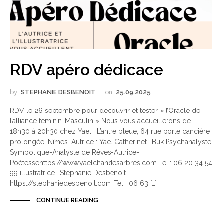
RDV apéro dédicace
by
STEPHANIE DESBENOIT
on
25.09.2025
RDV le 26 septembre pour découvrir et tester « l’Oracle de
l’alliance féminin-Masculin » Nous vous accueillerons de
18h30 à 20h30 chez Yaël : L’antre bleue, 64 rue porte cancière
prolongée, Nîmes. Autrice : Yaël Catherinet- Buk Psychanalyste
Symbolique-Analyste de Rêves-Autrice-
Poétessehttps://www.yaelchandesarbres.com Tel : 06 20 34 54
99 illustratrice : Stéphanie Desbenoit
https://stephaniedesbenoit.com Tel : 06 63 […]
CONTINUE READING