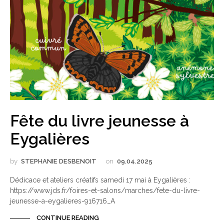
Fête du livre jeunesse à
Eygalières
by
STEPHANIE DESBENOIT
on
09.04.2025
Dédicace et ateliers créatifs samedi 17 mai à Eygalières :
https://www.jds.fr/foires-et-salons/marches/fete-du-livre-
jeunesse-a-eygalieres-916716_A
CONTINUE READING