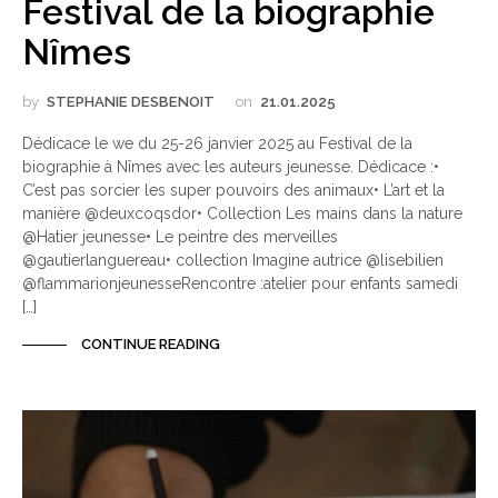
Festival de la biographie
Nîmes
by
STEPHANIE DESBENOIT
on
21.01.2025
Dédicace le we du 25-26 janvier 2025 au Festival de la
biographie à Nîmes avec les auteurs jeunesse. Dédicace :•
C’est pas sorcier les super pouvoirs des animaux• L’art et la
manière @deuxcoqsdor• Collection Les mains dans la nature
@Hatier jeunesse• Le peintre des merveilles
@gautierlanguereau• collection Imagine autrice @lisebilien
@flammarionjeunesseRencontre :atelier pour enfants samedi
[…]
CONTINUE READING