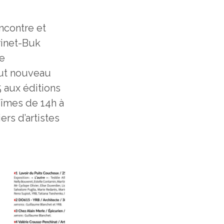
ncontre et
rinet-Buk
re
out nouveau
5 aux éditions
Nîmes de 14h à
ers d’artistes