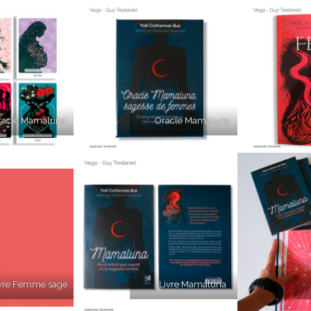
racle Mamaluna
Oracle Mamaluna
vre Femme sage
Livre Mamaluna