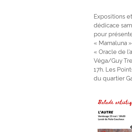
Expositions e
dédicace same
pour présente
« Mamaluna »,
« Oracle de l’
Véga/Guy Tred
17h. Les Point
du quartier G