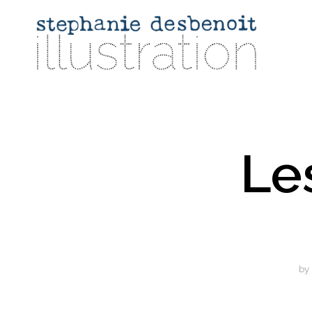
Le
by