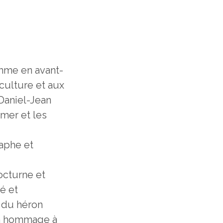
mme en avant-
culture et aux
 Daniel-Jean
imer et les
aphe et
nocturne et
é et
 du héron
en hommage à