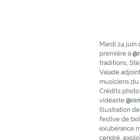
Mardi 24 juin
première à
@n
traditions, S
Valade adjoint
musiciens du 
Crédits phot
vidéaste
@ni
Illustration d
festive de boî
exubérance mu
cendré, explo