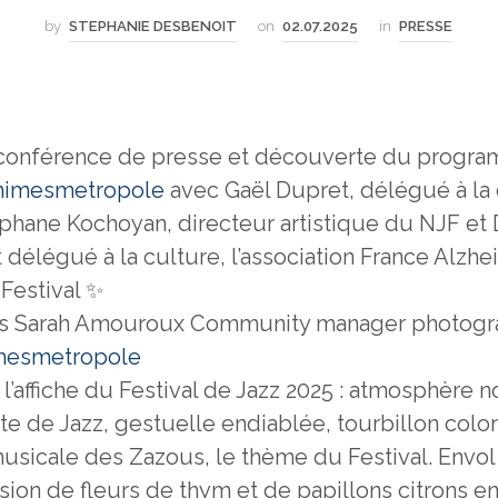
by
STEPHANIE DESBENOIT
on
02.07.2025
in
PRESSE
 conférence de presse et découverte du progra
imesmetropole
avec Gaël Dupret, délégué à la 
téphane Kochoyan, directeur artistique du NJF et
 délégué à la culture, l’association France Alzhe
Festival ✨
os Sarah Amouroux Community manager photogr
mesmetropole
e l’affiche du Festival de Jazz 2025 : atmosphère 
te de Jazz, gestuelle endiablée, tourbillon color
sicale des Zazous, le thème du Festival. Envol
sion de fleurs de thym et de papillons citrons 