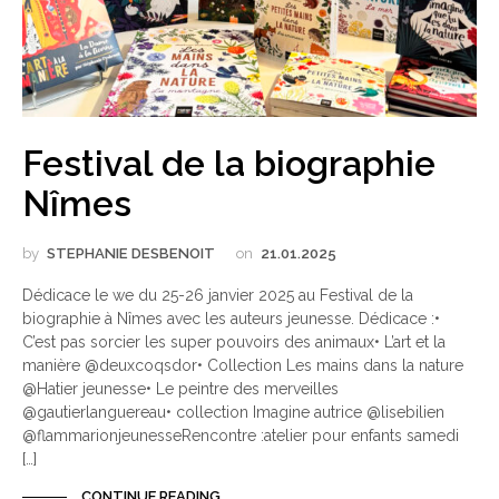
Festival de la biographie
Nîmes
by
STEPHANIE DESBENOIT
on
21.01.2025
Dédicace le we du 25-26 janvier 2025 au Festival de la
biographie à Nîmes avec les auteurs jeunesse. Dédicace :•
C’est pas sorcier les super pouvoirs des animaux• L’art et la
manière @deuxcoqsdor• Collection Les mains dans la nature
@Hatier jeunesse• Le peintre des merveilles
@gautierlanguereau• collection Imagine autrice @lisebilien
@flammarionjeunesseRencontre :atelier pour enfants samedi
[…]
CONTINUE READING