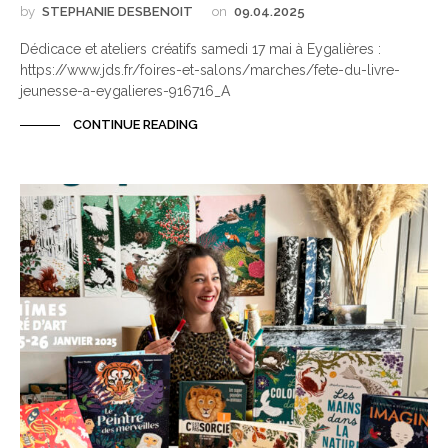
by
STEPHANIE DESBENOIT
on
09.04.2025
Dédicace et ateliers créatifs samedi 17 mai à Eygalières :
https://www.jds.fr/foires-et-salons/marches/fete-du-livre-
jeunesse-a-eygalieres-916716_A
CONTINUE READING