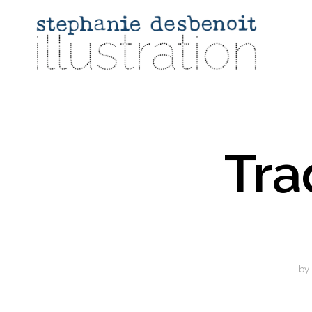
Tra
by