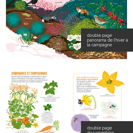
double page
panorama de l’hiver à
la campagne
double page
documentaire