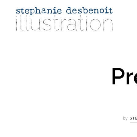
Pr
by
ST