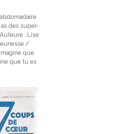
l’hebdomadaire
 as des super-
 Auteure : Lise
 jeunesse /
 « Imagine que
gine que tu es