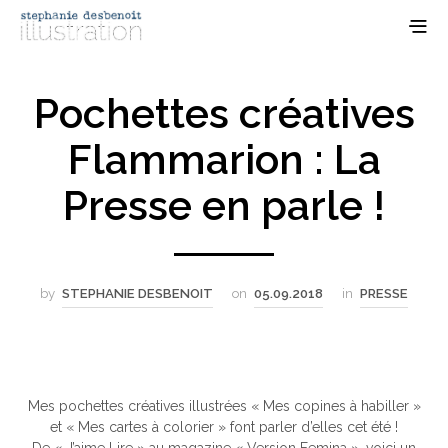
Pochettes créatives
Flammarion : La
Presse en parle !
by
STEPHANIE DESBENOIT
on
05.09.2018
in
PRESSE
Mes pochettes créatives illustrées « Mes copines à habiller »
et « Mes cartes à colorier » font parler d’elles cet été !