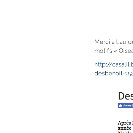
Merci à Lau d
motifs « Oisea
http://casali
desbenoit-352