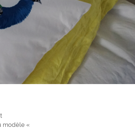
t
du modèle «