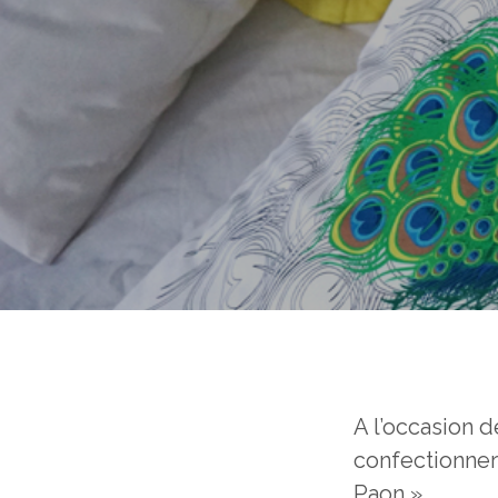
A l’occasion de
confectionner 
Paon ».