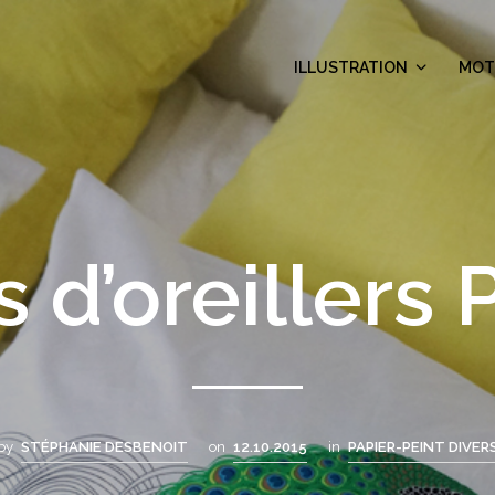
ILLUSTRATION
MOT
s d’oreillers
by
STÉPHANIE DESBENOIT
on
12.10.2015
in
PAPIER-PEINT DIVER