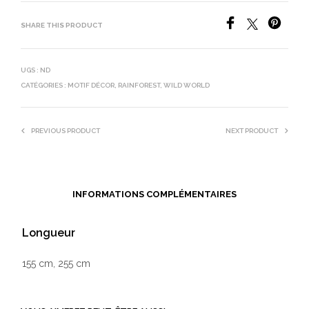
SHARE THIS PRODUCT
UGS :
ND
CATÉGORIES :
MOTIF DÉCOR
,
RAINFOREST
,
WILD WORLD
PREVIOUS PRODUCT
NEXT PRODUCT
INFORMATIONS COMPLÉMENTAIRES
Longueur
155 cm, 255 cm