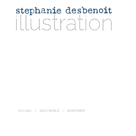
ACCUEIL
/
WILD WORLD
/
RAINFOREST