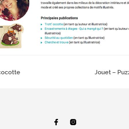
cocotte
Jouet – Puz