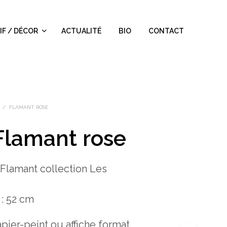
IF / DÉCOR
ACTUALITÉ
BIO
CONTACT
/
FLAMANT ROSE
Flamant rose
r Flamant collection Les
 : 52 cm
pier-peint ou affiche format