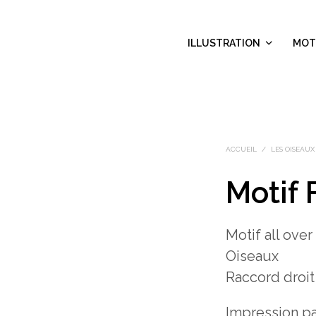
ILLUSTRATION
MOT
ACCUEIL
/
LES OISEAUX
Motif 
Motif all ove
Oiseaux
Raccord droit
Impression pa