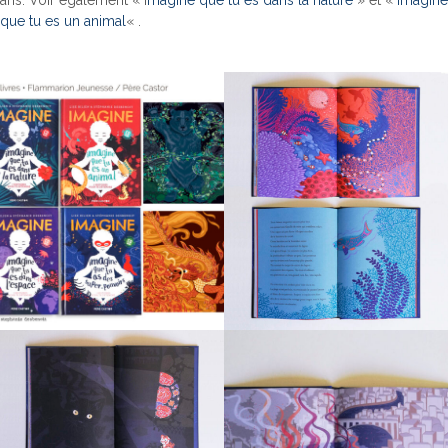
ans. Voir également « I
magine que tu es dans la nature
» et «
Imagine
que tu es un animal
« .