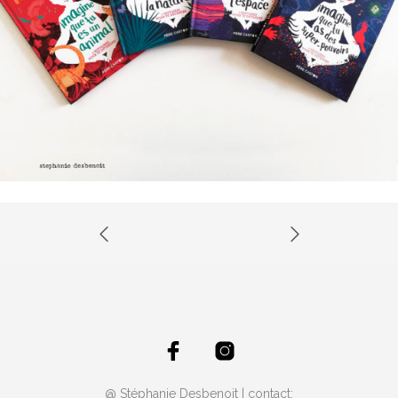
@ Stéphanie Desbenoit | contact: