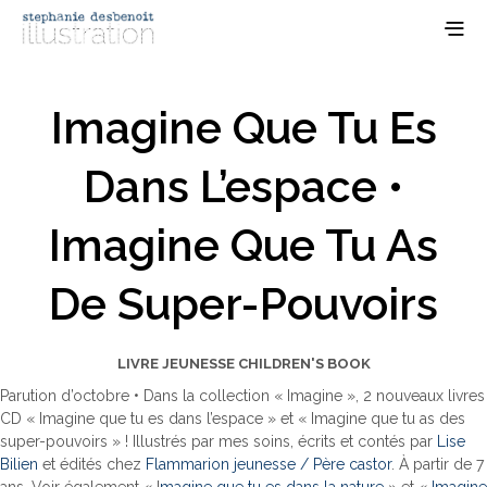
Imagine Que Tu Es
Dans L’espace •
Imagine Que Tu As
De Super-Pouvoirs
LIVRE JEUNESSE CHILDREN'S BOOK
Parution d’octobre • Dans la collection « Imagine », 2 nouveaux livres
CD « Imagine que tu es dans l’espace » et « Imagine que tu as des
super-pouvoirs » ! Illustrés par mes soins, écrits et contés par
Lise
Bilien
et édités chez
Flammarion jeunesse / Père castor
. À partir de 7