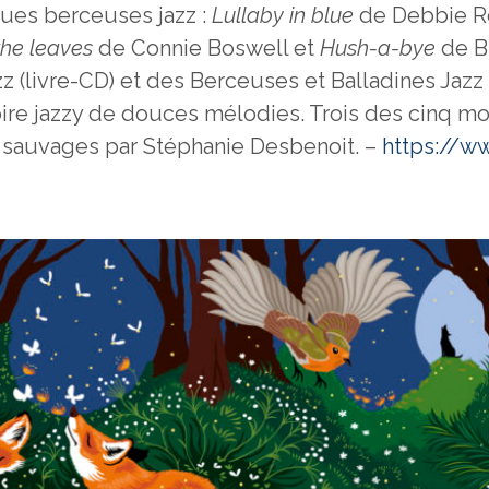
ues berceuses jazz :
Lullaby in blue
de Debbie R
the leaves
de Connie Boswell et
Hush-a-bye
de B
 (livre-CD) et des Berceuses et Balladines Jazz 
oire jazzy de douces mélodies. Trois des cinq m
 sauvages par Stéphanie Desbenoit. –
https://w